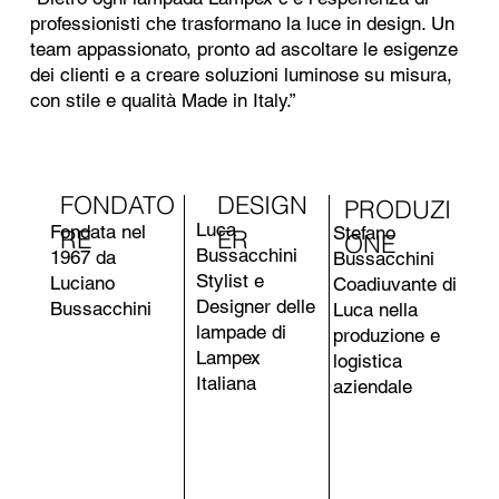
professionisti che trasformano la luce in design. Un
team appassionato, pronto ad ascoltare le esigenze
dei clienti e a creare soluzioni luminose su misura,
con stile e qualità Made in Italy.”
DESIGN
FONDATO
PRODUZI
Luca
Fondata nel
Stefano
ER
RE
ONE
Bussacchini
1967 da
Bussacchini
Stylist e
Luciano
Coadiuvante di
Designer delle
Bussacchini
Luca nella
lampade di
produzione e
Lampex
logistica
Italiana
aziendale