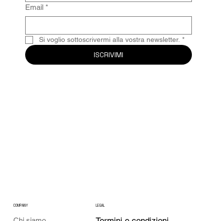
Email
*
Si voglio sottoscrivermi alla vostra newsletter.
*
ISCRIVIMI
COMPANY
LEGAL
Termini e condizioni
Chi siamo