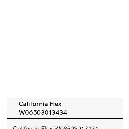
California Flex
W06503013434
California Flex W06503013434