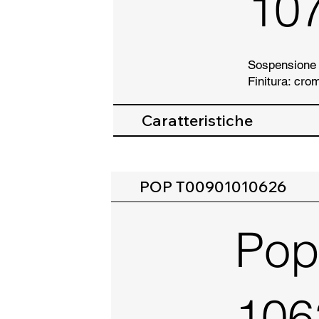
10
Sospensione a
Finitura: cro
Caratteristiche
POP T00901010626
Pop
106