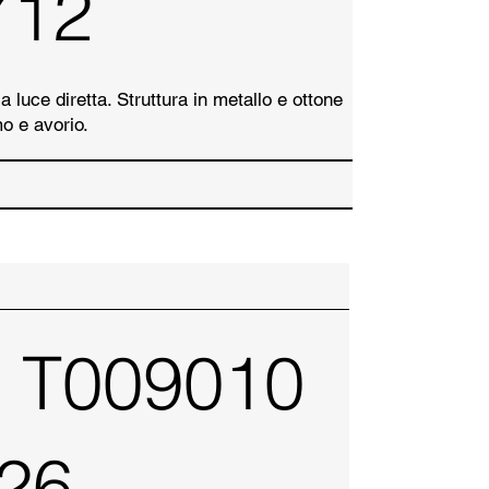
712
 luce diretta. Struttura in metallo e ottone
mo e avorio.
 T009010
26