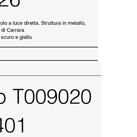
o a luce diretta. Struttura in metallo,
 di Carrara
 scuro e giallo.
p T009020
401