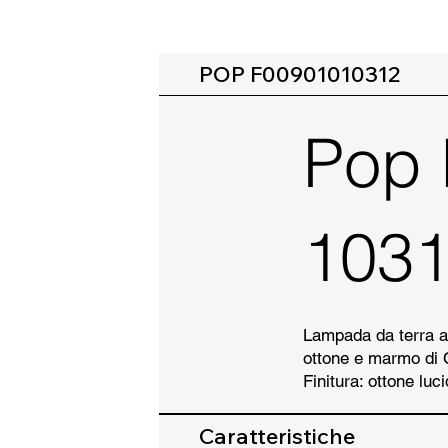
POP F00901010312
Pop 
103
Lampada da terra a l
ottone e marmo di 
Finitura: ottone luci
Caratteristiche