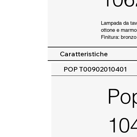
Lampada da tavol
ottone e marmo
Finitura: bronzo
Caratteristiche
POP T00902010401
Po
10