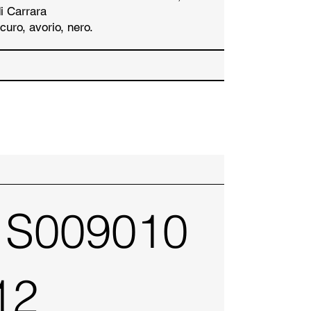
i Carrara
curo, avorio, nero.
 S009010
12