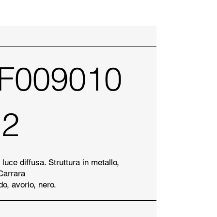
F009010
12
uce diffusa. Struttura in metallo,
Carrara
do, avorio, nero.