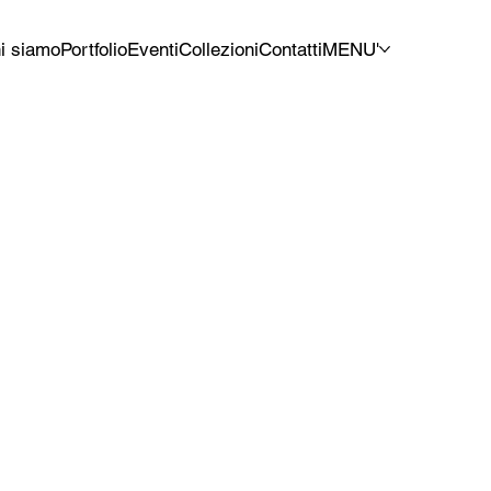
i siamo
Portfolio
Eventi
Collezioni
Contatti
MENU'