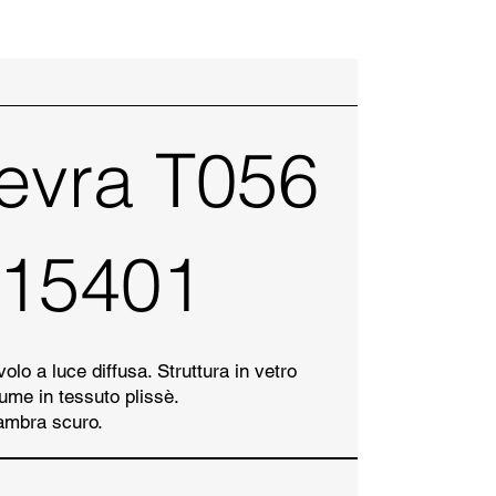
evra T056
15401
lo a luce diffusa. Struttura in vetro
lume in tessuto plissè.
 ambra scuro.