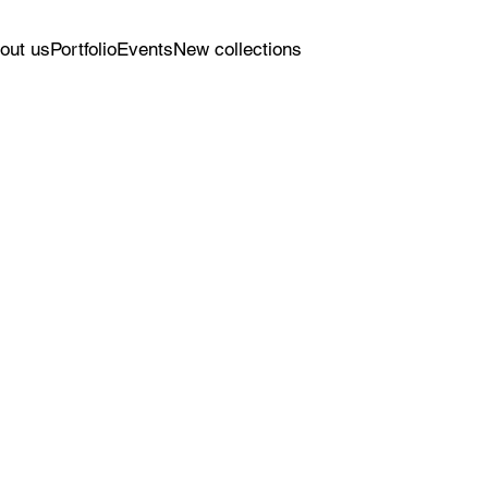
out us
Portfolio
Events
New collections